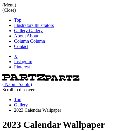
(Menu)
(Close)
Top
Illustrators
Illustrators
Gallery
Gallery
About
About
Column
Column
Contact
X
Instagram
Pinterest
( Naomi Satoh )
Scroll to discover
Top
Gallery
2023 Calendar Wallpaper
2023 Calendar Wallpaper