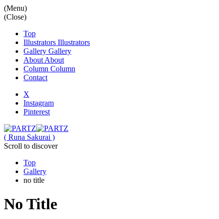
(Menu)
(Close)
Top
Illustrators
Illustrators
Gallery
Gallery
About
About
Column
Column
Contact
X
Instagram
Pinterest
( Runa Sakurai )
Scroll to discover
Top
Gallery
no title
No Title