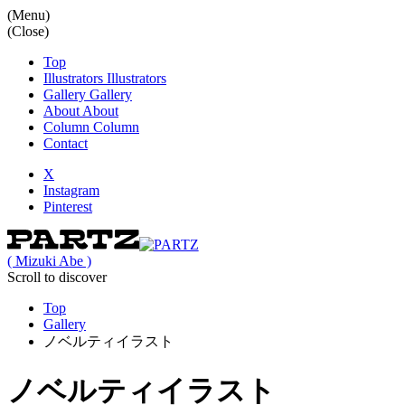
(Menu)
(Close)
Top
Illustrators
Illustrators
Gallery
Gallery
About
About
Column
Column
Contact
X
Instagram
Pinterest
( Mizuki Abe )
Scroll to discover
Top
Gallery
ノベルティイラスト
ノベルティイラスト