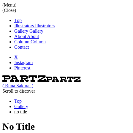
(Menu)
(Close)
Top
Illustrators
Illustrators
Gallery
Gallery
About
About
Column
Column
Contact
X
Instagram
Pinterest
( Runa Sakurai )
Scroll to discover
Top
Gallery
no title
No Title