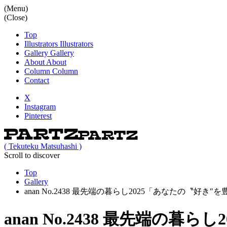
(Menu)
(Close)
Top
Illustrators
Illustrators
Gallery
Gallery
About
About
Column
Column
Contact
X
Instagram
Pinterest
( Tekuteku Matsuhashi )
Scroll to discover
Top
Gallery
anan No.2438 最先端の暮らし2025「あなたの〝好
anan No.2438 最先端の