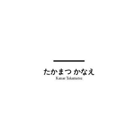
たかまつ かなえ
Kanae Takamatsu
スプラッシュトップ株式会社 様
Splashtop リモート製品サイト
スプラッシュトップ株式会社 様
Splashtop コーポレートサイト