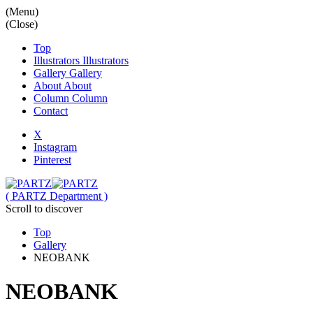
(Menu)
(Close)
Top
Illustrators
Illustrators
Gallery
Gallery
About
About
Column
Column
Contact
X
Instagram
Pinterest
( PARTZ Department )
Scroll to discover
Top
Gallery
NEOBANK
NEOBANK