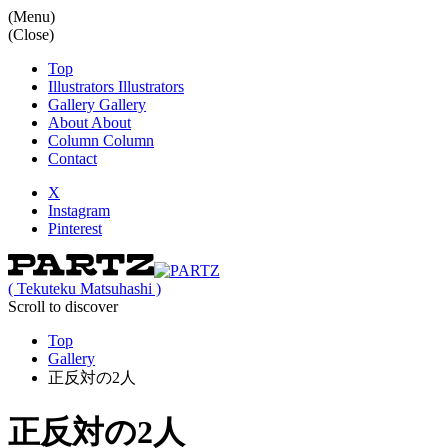
(Menu)
(Close)
Top
Illustrators
Illustrators
Gallery
Gallery
About
About
Column
Column
Contact
X
Instagram
Pinterest
( Tekuteku Matsuhashi )
Scroll to discover
Top
Gallery
正反対の2人
正反対の2人