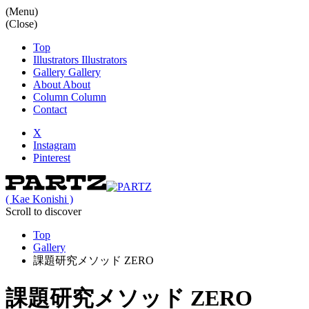
(Menu)
(Close)
Top
Illustrators
Illustrators
Gallery
Gallery
About
About
Column
Column
Contact
X
Instagram
Pinterest
( Kae Konishi )
Scroll to discover
Top
Gallery
課題研究メソッド ZERO
課題研究メソッド ZERO