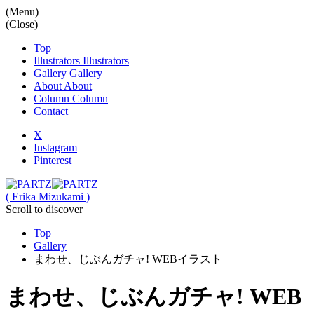
(Menu)
(Close)
Top
Illustrators
Illustrators
Gallery
Gallery
About
About
Column
Column
Contact
X
Instagram
Pinterest
( Erika Mizukami )
Scroll to discover
Top
Gallery
まわせ、じぶんガチャ! WEBイラスト
まわせ、じぶんガチャ! WEB