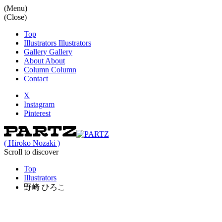
(Menu)
(Close)
Top
Illustrators
Illustrators
Gallery
Gallery
About
About
Column
Column
Contact
X
Instagram
Pinterest
( Hiroko Nozaki )
Scroll to discover
Top
Illustrators
野崎 ひろこ