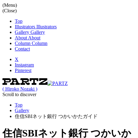
(Menu)
(Close)
Top
Illustrators
Illustrators
Gallery
Gallery
About
About
Column
Column
Contact
X
Instagram
Pinterest
( Hiroko Nozaki )
Scroll to discover
Top
Gallery
住信SBIネット銀行 つかいかたガイド
住信SBIネット銀行 つかいか