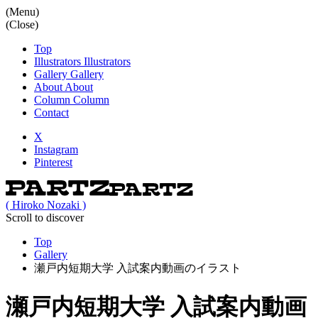
(Menu)
(Close)
Top
Illustrators
Illustrators
Gallery
Gallery
About
About
Column
Column
Contact
X
Instagram
Pinterest
( Hiroko Nozaki )
Scroll to discover
Top
Gallery
瀬戸内短期大学 入試案内動画のイラスト
瀬戸内短期大学 入試案内動画